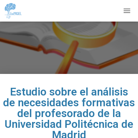
C
A
M
B
I
A
R
M
O
D
O
D
E
Estudio sobre el análisis
N
A
de necesidades formativas
V
E
del profesorado de la
G
Universidad Politécnica de
A
C
Madrid
I