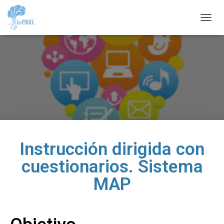
C
A
M
B
I
A
R
M
O
D
O
D
E
Instrucción dirigida con
N
A
cuestionarios. Sistema
V
E
MAP
G
A
C
I