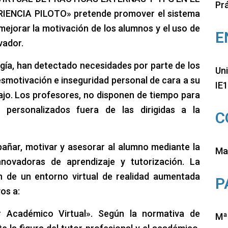
Prá
ENCIA PILOTO» pretende promover el sistema
 mejorar la motivación de los alumnos y el uso de
E
vador.
gía, han detectado necesidades por parte de los
Uni
esmotivación e inseguridad personal de cara a su
IE
ajo. Los profesores, no disponen de tiempo para
 personalizados fuera de las dirigidas a la
C
ñar, motivar y asesorar al alumno mediante la
Mar
innovadoras de aprendizaje y tutorización. La
ón de un entorno virtual de realidad aumentada
P
os a:
r Académico Virtual». Según la normativa de
Mª 