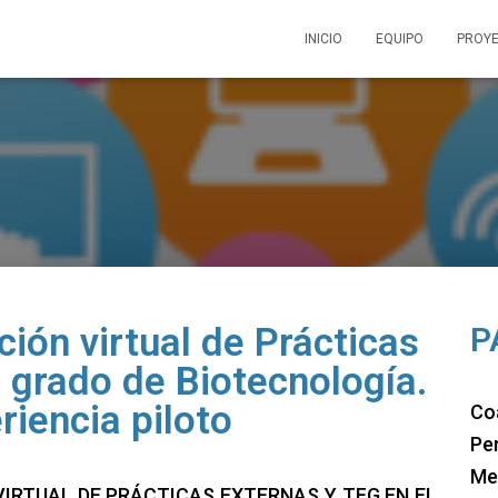
INICIO
EQUIPO
PROY
ión virtual de Prácticas
P
l grado de Biotecnología.
riencia piloto
Co
Pe
Men
N VIRTUAL DE PRÁCTICAS EXTERNAS Y TFG EN EL