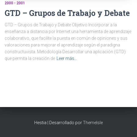
2000 - 2001
GTD – Grupos de Trabajo y Debate
GTD – Grupos de Trabajo y Debate Objetivo Incorporar a la
enseñanza a distancia por Internet una herramienta de aprendizaje
colaborativo, que facilite la puesta en común de opiniones y sus
valoraciones para mejorar el aprendizaje según el paradigna
constructuvista. Metodología Desarrollar una aplicación (GTD)
que permita la creación de
Leer más…
Hestia | Desarrollado por
ThemeIsle